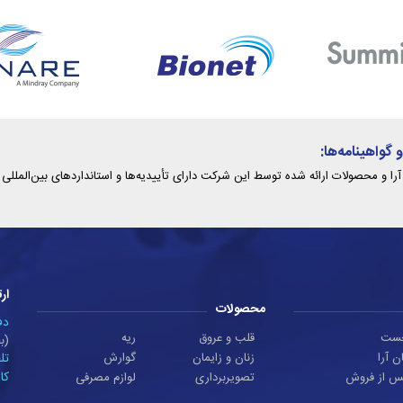
و گواهینامه‌ها:
را و محصولات ارائه شده توسط این شرکت دارای تأییدیه‌ها و استانداردهای بین‌المللی
ارت
محصولات
دف
خست
قلب و عروق
ریه
(بخار
ن آرا
زنان و زایمان
گوارش
تل
کا
س از فروش
تصویربرداری
لوازم مصرفی