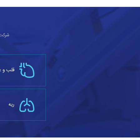
شرکت ا
قلب و ع
ریه