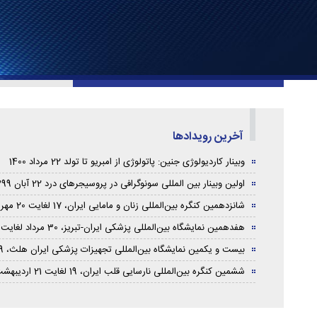
آخرین رویدادها
وبینار کاردیولوژی جنین: پاتولوژی از امبریو تا تولد 22 مرداد 1400
اولین وبینار بین المللی سونوگرافی در پروسیجرهای درد 22 آبان 1399
شانزدهمین کنگره بین‌المللی زنان و مامایی ایران، 17 لغایت 20 مهرماه 1397
هفدهمین نمایشگاه بین‌المللی پزشکی ایران-تبریز، 30 مرداد لغایت 2 شهریور 1397
بیست و یکمین نمایشگاه بین‌المللی تجهیزات پزشکی ایران هلث، 29 خرداد لغایت 1 تیر 1397
ششمین کنگره بین‌المللی نارسایی قلب ایران، 19 لغایت 21 اردیبهشت 1397