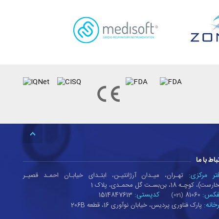
باط با ما
تر مرکزی:
تهـران، میـدان آرژانتیـن، ابتـدای خیابـان احمـد قصیـر
ست)، کوچـه 18، بن‌بسـت گل محمـدی، پلاک 1
فکس:
کدپستی:
1514847613
81060
(021)
رخانه:
پارک فناوری پردیس، خیابان نوآوری 16، قطعه 206B