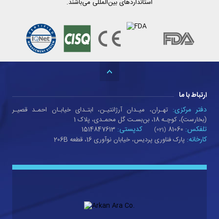
استانداردهای بین‌المللی می‌باشند.
ارتباط با ما
دفتر مرکزی:
تهـران، میـدان آرژانتیـن، ابتـدای خیابـان احمـد قصیـر
(بخارست)، کوچـه 18، بن‌بسـت گل محمـدی، پلاک 1
تلفکس:
کدپستی:
1514847613
81060
(021)
کارخانه:
پارک فناوری پردیس، خیابان نوآوری 16، قطعه 206B